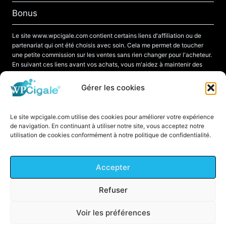
Bonus
Le site www.wpcigale.com contient certains liens d'affiliation ou de
partenariat qui ont été choisis avec soin. Cela me permet de toucher
une petite commission sur les ventes sans rien changer pour l'acheteur.
En suivant ces liens avant vos achats, vous m'aidez à maintenir des
tarifs attractifs.
Gérer les cookies
Le site wpcigale.com utilise des cookies pour améliorer votre expérience
de navigation. En continuant à utiliser notre site, vous acceptez notre
Plan du site
Mentions légales
Confidentialité
utilisation de cookies conformément à notre politique de confidentialité.
Cookies (UE)
contact
Accepter
Refuser
© 2026 WP Cigale -Tous droits réservés.
Voir les préférences
Fait avec
par WP Cigale